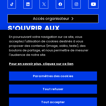
Accès organisateur
S’OUVRIR AUX
En poursuivant votre navigation sur ce site, vous
ÉMOTIONS
acceptez l'utilisation de cookies destinés à vous
proposer des contenus (image, vidéo, texte), des
À propos
Support
boutons de partage, et nous permettre de mesurer
Programmation
FAQ
l'audience de notre site.
Offres entreprises
Mentions légales
Pour en savoir plus, cliquez sur ce lien
Visites
Données personnelles
Infos pratiques
Conditions générales de vente
Decathlon Arena
Règlement intérieur
Paramètres des cookies
Accessibilité
Contact
Tout refuser
© 2025, Decathlon Arena, Stade Pierre Mauroy
Tout accepter