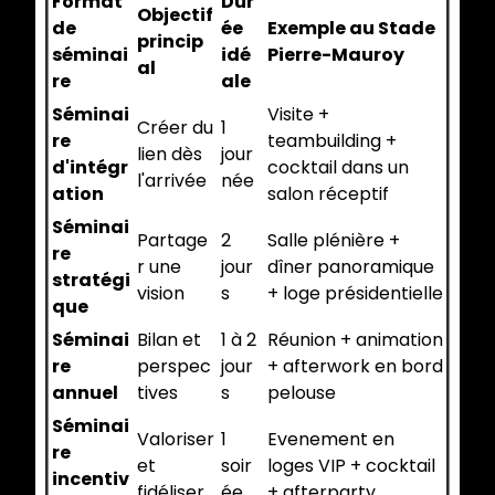
Format
Dur
Objectif
de
ée
Exemple au Stade
princip
séminai
idé
Pierre-Mauroy
al
re
ale
Séminai
Visite +
Créer du
1
re
teambuilding +
lien dès
jour
d'intégr
cocktail dans un
l'arrivée
née
ation
salon réceptif
Séminai
Partage
2
Salle plénière +
re
r une
jour
dîner panoramique
stratégi
vision
s
+ loge présidentielle
que
Séminai
Bilan et
1 à 2
Réunion + animation
re
perspec
jour
+ afterwork en bord
annuel
tives
s
pelouse
Séminai
Valoriser
1
Evenement en
re
et
soir
loges VIP + cocktail
incentiv
fidéliser
ée
+ afterparty