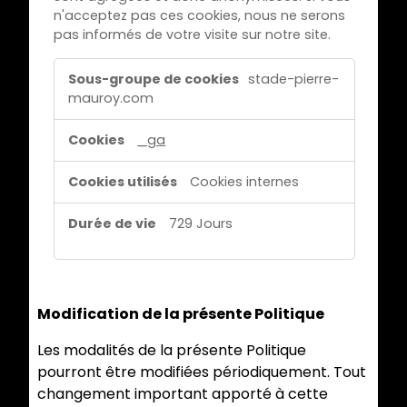
n'acceptez pas ces cookies, nous ne serons
pas informés de votre visite sur notre site.
C
stade-pierre-
o
mauroy.com
o
k
_ga
i
e
Cookies internes
s
729 Jours
d
e
m
e
Modification de la présente Politique
s
u
Les modalités de la présente Politique
r
pourront être modifiées périodiquement. Tout
e
changement important apporté à cette