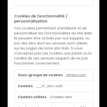
r
i
Cookies de fonctionnalité /
c
personnalisation
t
e
Ces cookies permettent d’améliorer et de
personnaliser les fonctionnalités du site Web.
m
Ils peuvent être activés par nos équipes, ou
e
par des tiers dont les services sont utilisés
n
sur les pages de notre site Web. Si vous
t
n'acceptez pas ces cookies, une partie ou la
n
totalité de ces services risquent de ne pas
fonctionner correctement.
é
c
C
vimeo.com
e
o
s
o
__cf_bm, vuid
s
k
a
i
Cookies tiers
i
e
r