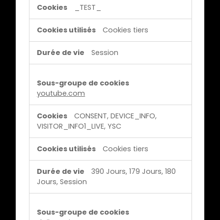
p
k
_TEST_
e
i
r
e
Cookies tiers
s
s
o
Session
p
n
o
n
u
a
r
youtube.com
l
u
i
n
CONSENT, DEVICE_INFO,
s
VISITOR_INFO1_LIVE, YSC
e
a
p
Cookies tiers
t
u
i
b
390 Jours, 179 Jours, 180
o
l
Jours, Session
n
i
c
i