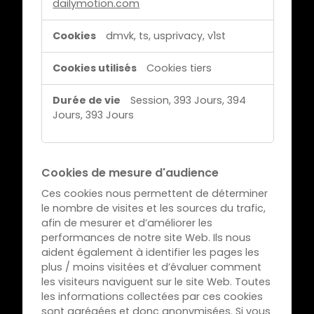
dailymotion.com
t
é
dmvk, ts, usprivacy, v1st
c
i
Cookies tiers
b
l
Session, 393 Jours, 394
é
Jours, 393 Jours
e
Cookies de mesure d'audience
Ces cookies nous permettent de déterminer
le nombre de visites et les sources du trafic,
afin de mesurer et d’améliorer les
performances de notre site Web. Ils nous
aident également à identifier les pages les
plus / moins visitées et d’évaluer comment
les visiteurs naviguent sur le site Web. Toutes
les informations collectées par ces cookies
sont agrégées et donc anonymisées. Si vous