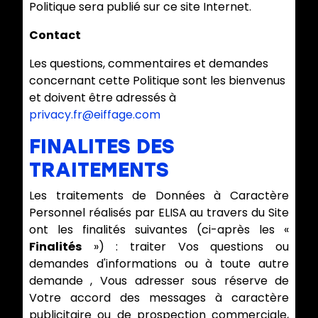
d
Politique sera publié sur ce site Internet.
'
Contact
a
u
Les questions, commentaires et demandes
d
concernant cette Politique sont les bienvenus
i
et doivent être adressés à
e
privacy.fr@eiffage.com
n
FINALITES DES
c
e
TRAITEMENTS
Les traitements de Données à Caractère
Personnel réalisés par ELISA au travers du Site
ont les finalités suivantes (ci-après les «
Finalités
») : traiter Vos questions ou
demandes d'informations ou à toute autre
demande , Vous adresser sous réserve de
Votre accord des messages à caractère
publicitaire ou de prospection commerciale,