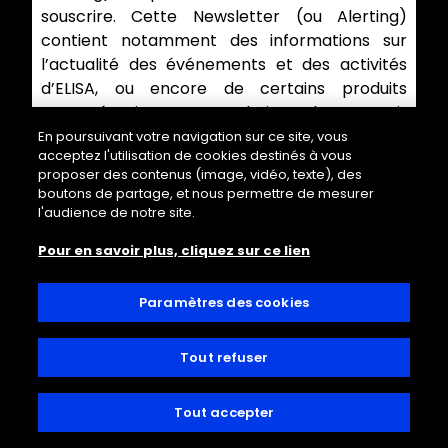
souscrire. Cette Newsletter (ou Alerting)
contient notamment des informations sur
l’actualité des événements et des activités
d’ELISA, ou encore de certains produits
proposés. Si Vous ne souhaitez plus recevoir
de Newsletter, ELISA Vous propose de Vous
En poursuivant votre navigation sur ce site, vous
acceptez l'utilisation de cookies destinés à vous
désabonner : soit par un simple clic sur le lien
proposer des contenus (image, vidéo, texte), des
situé en bas de la Newsletter reçue, soit par
boutons de partage, et nous permettre de mesurer
mail à
CONTACT@STADE-PM.COM
en
l'audience de notre site.
précisant l'adresse e-mail à désabonner.
Pour en savoir plus, cliquez sur ce lien
CHANGEMENT DE
CONTROLE D’ELISA
Paramètres des cookies
Les Données à Caractère Personnel
Tout refuser
collectées par ELISA pourraient faire l'objet
d'un transfert à des tiers dans le cadre d'un
Tout accepter
changement de contrôle de la société, d'une
acquisition, d'une procédure collective ou