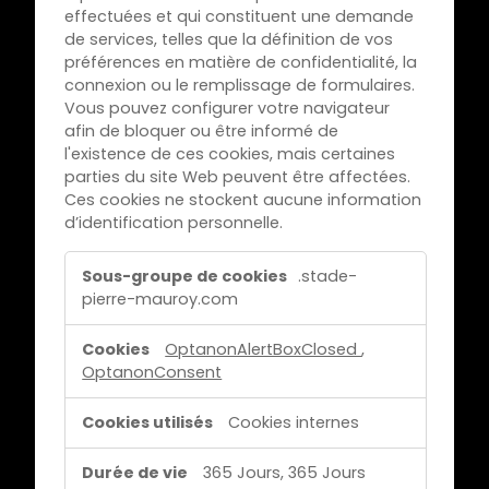
effectuées et qui constituent une demande
de services, telles que la définition de vos
préférences en matière de confidentialité, la
connexion ou le remplissage de formulaires.
Vous pouvez configurer votre navigateur
afin de bloquer ou être informé de
l'existence de ces cookies, mais certaines
parties du site Web peuvent être affectées.
Ces cookies ne stockent aucune information
d’identification personnelle.
C
.stade-
o
pierre-mauroy.com
o
k
OptanonAlertBoxClosed
,
i
OptanonConsent
e
Cookies internes
s
s
365 Jours, 365 Jours
t