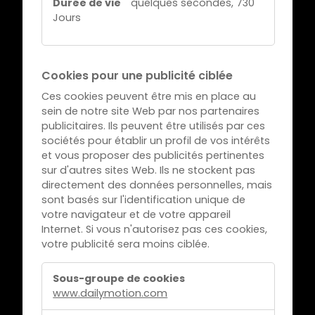
s
quelques secondes, 730
e
Jours
d
s
e
f
o
Cookies pour une publicité ciblée
n
Ces cookies peuvent être mis en place au
c
sein de notre site Web par nos partenaires
t
publicitaires. Ils peuvent être utilisés par ces
sociétés pour établir un profil de vos intérêts
i
et vous proposer des publicités pertinentes
o
sur d'autres sites Web. Ils ne stockent pas
n
directement des données personnelles, mais
n
sont basés sur l'identification unique de
a
votre navigateur et de votre appareil
Internet. Si vous n'autorisez pas ces cookies,
l
votre publicité sera moins ciblée.
i
t
C
é
o
www.dailymotion.com
/
o