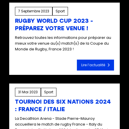
7 Septembre 2023
Sport
RUGBY WORLD CUP 2023 -
PRÉPAREZ VOTRE VENUE !
Retrouvez toutes les informations pour préparer au
mieux votre venue au(x) match(s) de la Coupe du
Monde de Rugby, France 2023 !
Lire l’actualité
31 Mai 2023
Sport
TOURNOI DES SIX NATIONS 2024
: FRANCE / ITALIE
La Decathlon Arena - Stade Pierre-Mauroy
accueillera le match de rugby France - Italy du