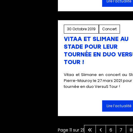
Lire l’actualité
30 Octobre 2019
Concert
VITAA ET SLIMANE AU
STADE POUR LEUR
TOURNÉE EN DUO VER
TOUR !
Vitaa et Slimane en concert au S
Pierre-Mauroy le 27 mars 2021 pour 
tournée en duo VersuS Tour !
Lire l’actualité
Page 11 sur 21
6
7
8