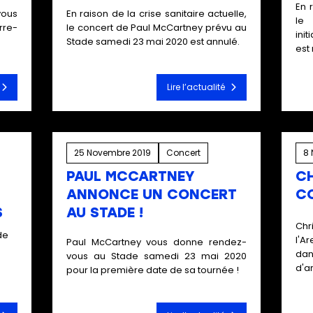
En 
vous
En raison de la crise sanitaire actuelle,
le
rre-
le concert de Paul McCartney prévu au
ini
Stade samedi 23 mai 2020 est annulé.
est
Lire l’actualité
25 Novembre 2019
Concert
8 
PAUL MCCARTNEY
CH
ANNONCE UN CONCERT
CO
S
AU STADE !
Chr
de
l'A
Paul McCartney vous donne rendez-
dan
vous au Stade samedi 23 mai 2020
d'ar
pour la première date de sa tournée !