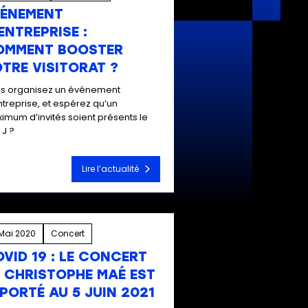
VÉNEMENT
ENTREPRISE :
OMMENT BOOSTER
TRE VISITORAT ?
s organisez un événement
ntreprise, et espérez qu’un
imum d’invités soient présents le
 J ?
Lire l’actualité
Mai 2020
Concert
VID 19 : LE CONCERT
 CHRISTOPHE MAÉ EST
PORTÉ AU 5 JUIN 2021