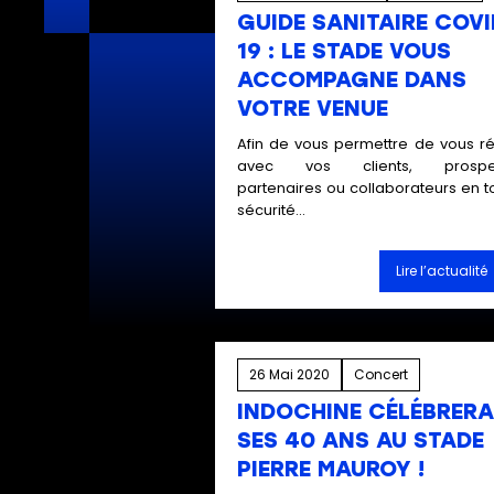
GUIDE SANITAIRE COVI
19 : LE STADE VOUS
ACCOMPAGNE DANS
VOTRE VENUE
Afin de vous permettre de vous ré
avec vos clients, prospec
partenaires ou collaborateurs en t
sécurité...
Lire l’actualité
26 Mai 2020
Concert
INDOCHINE CÉLÉBRERA
SES 40 ANS AU STADE
PIERRE MAUROY !