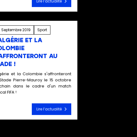
Lire l’actualité
 Septembre 2019
Sport
ALGÉRIE ET LA
OLOMBIE
'AFFRONTERONT AU
ADE !
lgérie et la Colombie s'affronteront
Stade Pierre-Mauroy le 15 octobre
chain dans le cadre d'un match
al FIFA !
Lire l’actualité