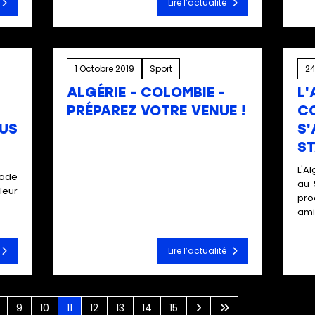
Lire l’actualité
1 Octobre 2019
Sport
24
ALGÉRIE - COLOMBIE -
L'
PRÉPAREZ VOTRE VENUE !
C
SUS
S
ST
Préparez votre venue au Stade pour
L'A
profiter pleinement du match Algérie -
tade
au 
Colombie !
leur
pro
amic
Lire l’actualité
9
10
11
12
13
14
15