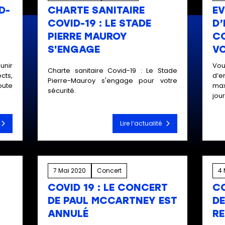
D-
CHARTE SANITAIRE
E
COVID-19 : LE STADE
D’
PIERRE MAUROY
C
S'ENGAGE
VO
unir
Vou
Charte sanitaire Covid-19 : Le Stade
ts,
d’e
Pierre-Mauroy s'engage pour votre
oute
max
sécurité.
jour
Lire l’actualité
7 Mai 2020
Concert
4 
COVID 19 : LE CONCERT
CO
DE PAUL MCCARTNEY EST
DE
ANNULÉ
RE