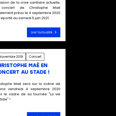
raison de la crise sanitaire actuelle,
 concert de Christophe Maé
tialement prévu le 4 septembre 2020
 reporté au samedi 5 juin 2021.
Lire l’actualité
Novembre 2019
Concert
RISTOPHE MAÉ EN
NCERT AU STADE !
istophe Maé sera sur la scène de
rena vendredi 4 septembre 2020
s le cadre de sa tournée "La vie
tiste" !