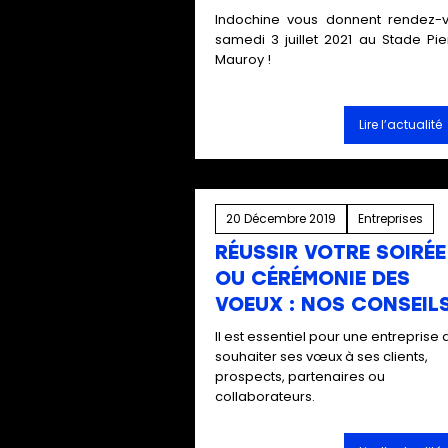
Indochine vous donnent rendez-
samedi 3 juillet 2021 au Stade Pie
Mauroy !
Lire l’actualité
20 Décembre 2019
Entreprises
RÉUSSIR VOTRE SOIRÉE
OU CÉRÉMONIE DES
VOEUX : NOS CONSEIL
Il est essentiel pour une entreprise 
souhaiter ses vœux à ses clients,
prospects, partenaires ou
collaborateurs.