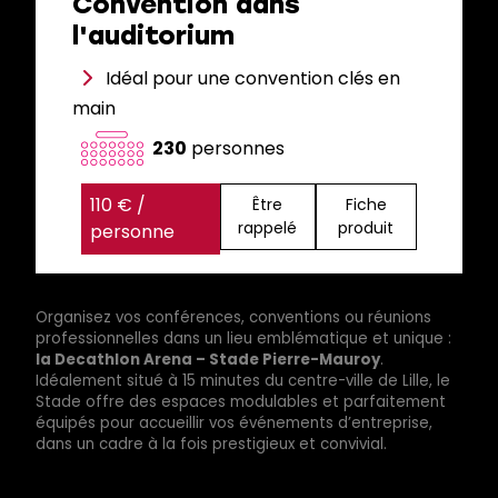
Convention dans
l'auditorium
Idéal pour une convention clés en
main
230
personnes
110 € /
Être
Fiche
rappelé
produit
personne
Organisez vos conférences, conventions ou réunions
professionnelles dans un lieu emblématique et unique :
la Decathlon Arena – Stade Pierre-Mauroy
.
Idéalement situé à 15 minutes du centre-ville de Lille, le
Stade offre des espaces modulables et parfaitement
équipés pour accueillir vos événements d’entreprise,
dans un cadre à la fois prestigieux et convivial.