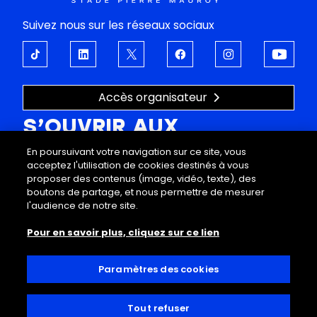
Suivez nous sur les réseaux sociaux
Accès organisateur
S’OUVRIR AUX
En poursuivant votre navigation sur ce site, vous
ÉMOTIONS
acceptez l'utilisation de cookies destinés à vous
proposer des contenus (image, vidéo, texte), des
À propos
Support
boutons de partage, et nous permettre de mesurer
Programmation
FAQ
l'audience de notre site.
Offres entreprises
Mentions légales
Pour en savoir plus, cliquez sur ce lien
Visites
Données personnelles
Infos pratiques
Conditions générales de vente
Decathlon Arena
Règlement intérieur
Paramètres des cookies
Accessibilité
Contact
Tout refuser