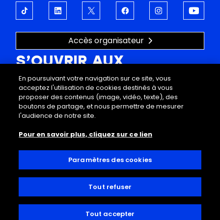
Accès organisateur
S’OUVRIR AUX
En poursuivant votre navigation sur ce site, vous
ÉMOTIONS
acceptez l'utilisation de cookies destinés à vous
proposer des contenus (image, vidéo, texte), des
À propos
Support
boutons de partage, et nous permettre de mesurer
Programmation
FAQ
l'audience de notre site.
Offres entreprises
Mentions légales
Pour en savoir plus, cliquez sur ce lien
Visites
Données personnelles
Infos pratiques
Conditions générales de vente
Decathlon Arena
Règlement intérieur
Paramètres des cookies
Accessibilité
Contact
Tout refuser
© 2025, Decathlon Arena, Stade Pierre Mauroy
Tout accepter