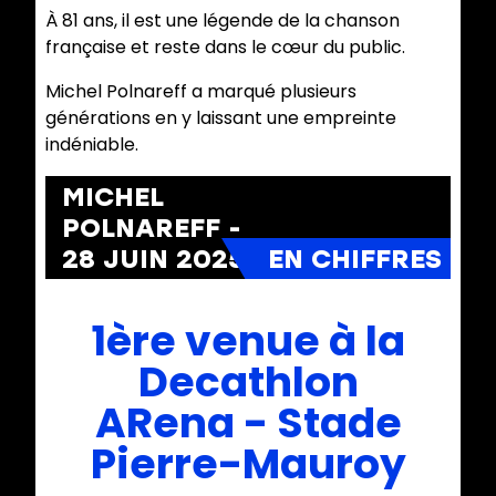
À 81 ans, il est une légende de la chanson
française et reste dans le cœur du public.
Michel Polnareff a marqué plusieurs
générations en y laissant une empreinte
indéniable.
MICHEL
POLNAREFF
-
28 JUIN 2025
1ère venue à la
Decathlon
ARena - Stade
Pierre-Mauroy