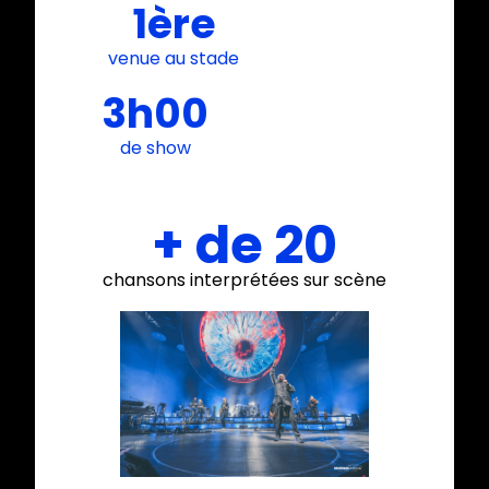
1ère
venue au stade
3h00
de show
+ de 20
chansons interprétées sur scène