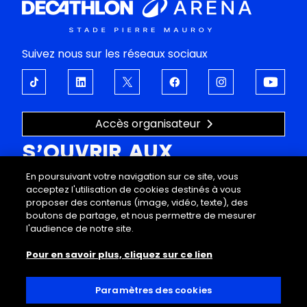
Suivez nous sur les réseaux sociaux
Accès organisateur
S’OUVRIR AUX
ÉMOTIONS
En poursuivant votre navigation sur ce site, vous
acceptez l'utilisation de cookies destinés à vous
proposer des contenus (image, vidéo, texte), des
À propos
Support
boutons de partage, et nous permettre de mesurer
Programmation
FAQ
l'audience de notre site.
Offres entreprises
Mentions légales
Pour en savoir plus, cliquez sur ce lien
Visites
Données personnelles
Infos pratiques
Conditions générales de vente
Decathlon Arena
Règlement intérieur
Paramètres des cookies
Accessibilité