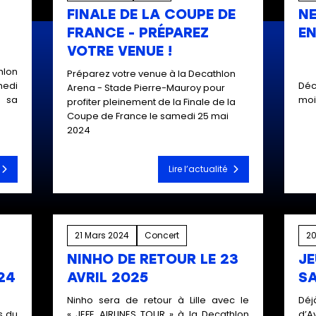
FINALE DE LA COUPE DE
N
FRANCE - PRÉPAREZ
EN
VOTRE VENUE !
hlon
Préparez votre venue à la Decathlon
medi
Déc
Arena - Stade Pierre-Mauroy pour
 sa
moi
profiter pleinement de la Finale de la
Coupe de France le samedi 25 mai
2024
Lire l’actualité
21 Mars 2024
Concert
20
NINHO DE RETOUR LE 23
JE
24
AVRIL 2025
S
Ninho sera de retour à Lille avec le
Déj
s du
« JEFE AIRLINES TOUR » à la Decathlon
d’A