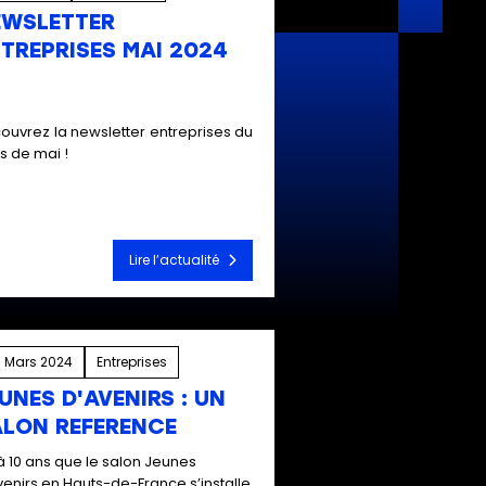
EWSLETTER
TREPRISES MAI 2024
ouvrez la newsletter entreprises du
s de mai !
Lire l’actualité
 Mars 2024
Entreprises
UNES D'AVENIRS : UN
ALON REFERENCE
à 10 ans que le salon Jeunes
venirs en Hauts-de-France s’installe