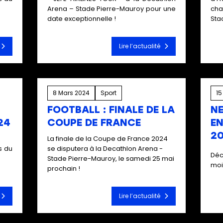
Arena – Stade Pierre-Mauroy pour une
cha
date exceptionnelle !
Sta
Lire l’actualité
8 Mars 2024
Sport
15
FOOTBALL : FINALE DE LA
N
24
COUPE DE FRANCE
EN
2
La finale de la Coupe de France 2024
s du
se disputera à la Decathlon Arena -
Déc
Stade Pierre-Mauroy, le samedi 25 mai
moi
prochain !
Lire l’actualité