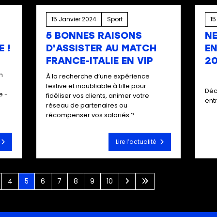
15 Janvier 2024
Sport
15
5 BONNES RAISONS
N
 !
D'ASSISTER AU MATCH
EN
FRANCE-ITALIE EN VIP
2
n
À la recherche d’une expérience
festive et inoubliable à Lille pour
Déc
e -
fidéliser vos clients, animer votre
ent
réseau de partenaires ou
récompenser vos salariés ?
Lire l’actualité
4
5
6
7
8
9
10